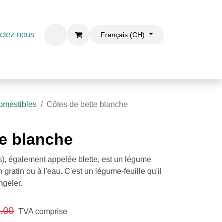
ctez-nous
ontact
Français (CH)
omestibles
Côtes de bette blanche
te blanche
is), également appelée blette, est un légume
gratin ou à l'eau. C'est un légume-feuille qu'il
ngeler.
.00
TVA comprise