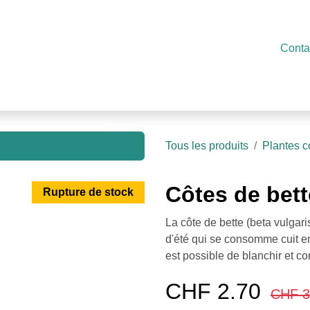
e en ligne
Libre-service
Présentation
Actualités
Conta
C
Tous les produits
Plantes c
Côtes de bet
Rupture de stock
La côte de bette (beta vulgar
d'été qui se consomme cuit en 
est possible de blanchir et co
CHF
2.70
CHF
3