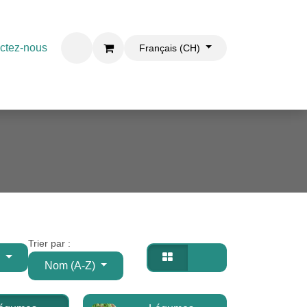
ctez-nous
ontact
Français (CH)
Trier par :
%
Nom (A-Z)