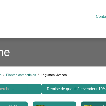
e en ligne
Libre-service
Présentation
Actualités
Conta
C
ne
s
Plantes comestibles
Légumes vivaces
Remise de quantité revendeur 10