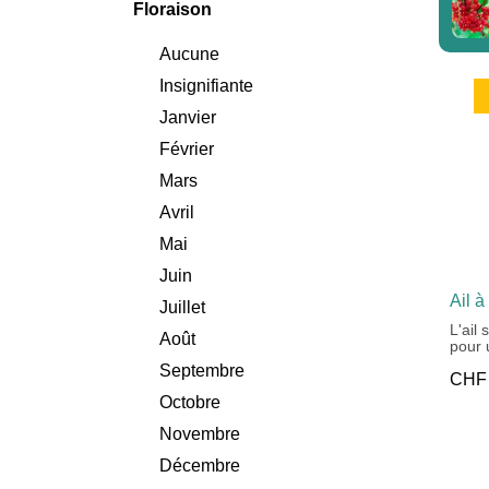
Floraison
Aucune
Insignifiante
Janvier
Février
Mars
Avril
Mai
Juin
Ail à
Juillet
L'ail
Août
pour 
de pr
Septembre
CH
gouss
homog
Octobre
3-4 m
Novembre
Décembre