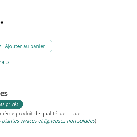
le
Ajouter au panier
haits
les
nts privés
 même produit de qualité identique :
 plantes vivaces et ligneuses non soldées
)