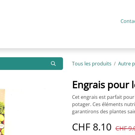
service
Présentation
Actualités
Contact
Conta
Tous les produits
Autre p
Engrais pour
Cet engrais est parfait pour
potager. Ces éléments nutri
garantirons des plantes sai
CHF
8.10
CHF
9.