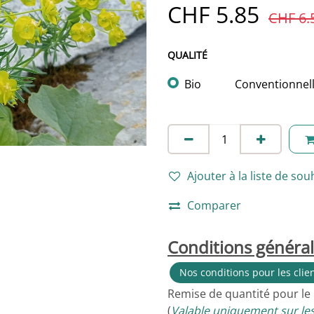
CHF
5.85
CHF
6.
QUALITÉ
Bio
Conventionnel
Ajouter à la liste de sou
Comparer
Conditions généra
Nos conditions pour les clie
Remise de quantité pour le
(
Valable uniquement sur les