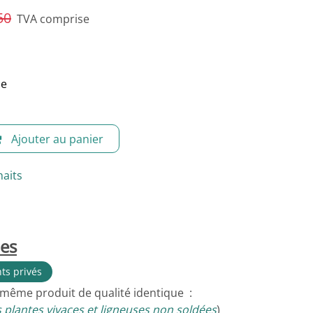
50
TVA comprise
le
Ajouter au panier
haits
les
nts privés
 même produit de qualité identique :
 plantes vivaces et ligneuses non soldées
)