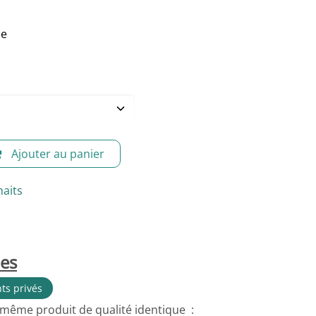
le
Ajouter au panier
haits
les
nts privés
 même produit de qualité identique :