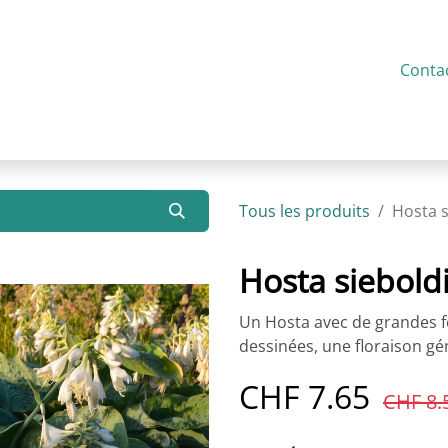
service
Présentation
Actualités
Contact
Conta
Tous les produits
Hosta s
Hosta sieboldi
Un Hosta avec de grandes fe
dessinées, une floraison g
CHF
7.65
CHF
8.