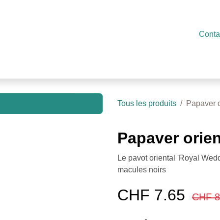
ervice
Présentation
Actualités
Contact
Conta
Tous les produits
Papaver o
Papaver orien
Le pavot oriental 'Royal Wedd
macules noirs
CHF
7.65
CHF
8