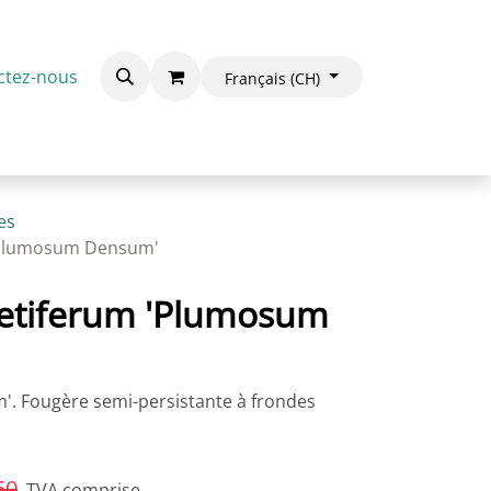
ctez-nous
Français (CH)
es
 'Plumosum Densum'
setiferum 'Plumosum
. Fougère semi-persistante à frondes
50
TVA comprise