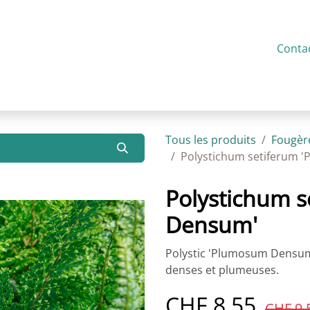
service
Présentation
Actualités
Contact
Conta
Tous les produits
Fougèr
Polystichum setiferum
Polystichum 
Densum'
Polystic 'Plumosum Densum'
denses et plumeuses.
CHF
8.55
CHF
9.