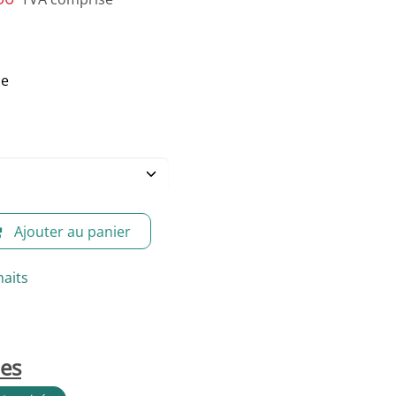
le
Ajouter au panier
haits
les