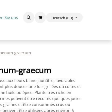
en Sie uns
Deutsch (CH)
 foenum-graecum
oenum-graecum
e aux fleurs blanc-jaunâtre, favorables
nt plus douces une fois grillées ou cuites et
me huile ou épice. Plante très riche en
ermes peuvent être récoltés quelques jours
es graines et être consommés crus ou
 peuvent être utilisées après environ 6