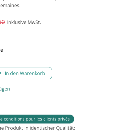
semaines.
50
Inklusive MwSt.
le
In den Warenkorb
fügen
s conditions pour les clients privés
e Produkt in identischer Qualität: