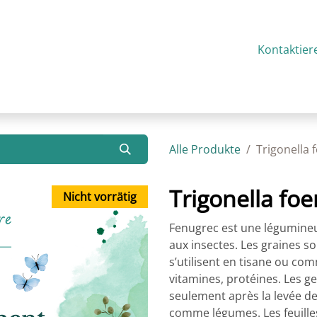
g
Über uns
Aktualitäten
Kontakt
Kontaktier
Alle Produkte
Trigonella
Trigonella f
Nicht vorrätig
Fenugrec est une légumineus
aux insectes. Les graines so
s’utilisent en tisane ou com
vitamines, protéines. Les g
seulement après la levée d
comme légumes. Les feuilles