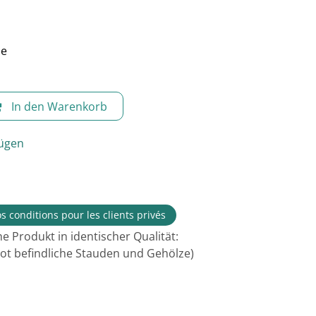
le
In den Warenkorb
fügen
s conditions pour les clients privés
e Produkt in identischer Qualität:
bot befindliche Stauden und Gehölze)