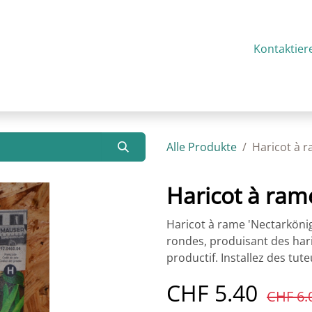
g
Über uns
Aktualitäten
Kontakt
Kontaktier
Alle Produkte
Haricot à r
Haricot à ram
Haricot à rame 'Nectarkönigi
rondes, produisant des har
productif. Installez des tut
CHF
5.40
CHF
6.