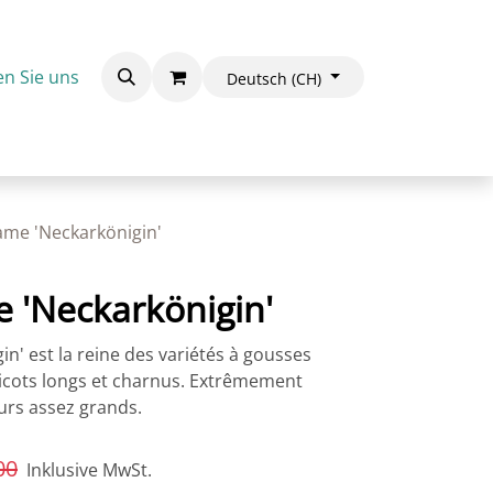
en Sie uns
Deutsch (CH)
ame 'Neckarkönigin'
e 'Neckarkönigin'
n' est la reine des variétés à gousses
icots longs et charnus. Extrêmement
eurs assez grands.
00
Inklusive MwSt.